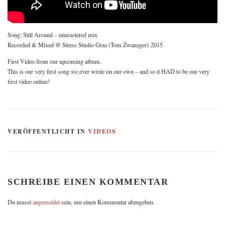
Song: Still Around – unmastered mix
Recorded & Mixed @ Stress Studio Graz (Tom Zwanzger) 2015
First Video from our upcoming album.
This is our very first song we ever wrote on our own – and so it HAD to be our very
first video online!
VERÖFFENTLICHT IN
VIDEOS
SCHREIBE EINEN KOMMENTAR
Du musst
angemeldet
sein, um einen Kommentar abzugeben.